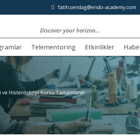
fatih.sendag@endo-academy.com
Discover your horizon...
(current)
gramlar
Telementoring
Etkinlikler
Habe
 ve Histeroskopi Kursu Tamamlandı