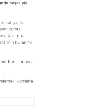
unda başarıyla
cerrahiye ilk
eyen kursta,
onlarla el-göz
larının kullanımı
lendi. Kurs sonunda
yelerdeki kurslarla