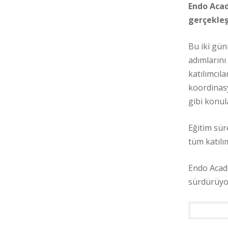
Endo Acad
gerçekleşt
Bu iki gün
adımlarını
katılımcıl
koordinas
gibi konul
Eğitim sür
tüm katılım
Endo Acade
sürdürüyo