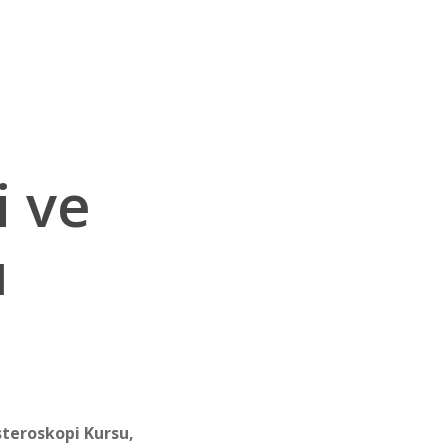
 ve
u
steroskopi Kursu,