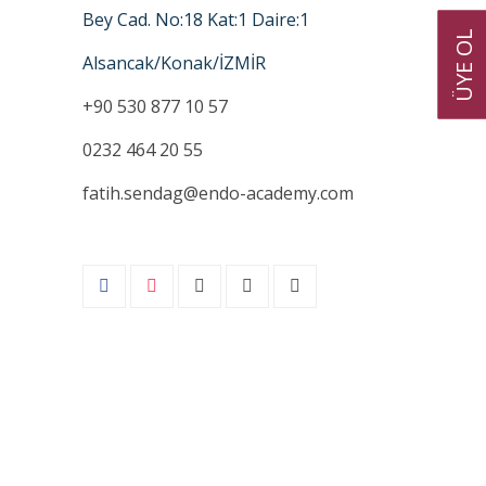
Bey Cad. No:18 Kat:1 Daire:1
ÜYE OL
Alsancak/Konak/İZMİR
+90 530 877 10 57
0232 464 20 55
fatih.sendag@endo-academy.com