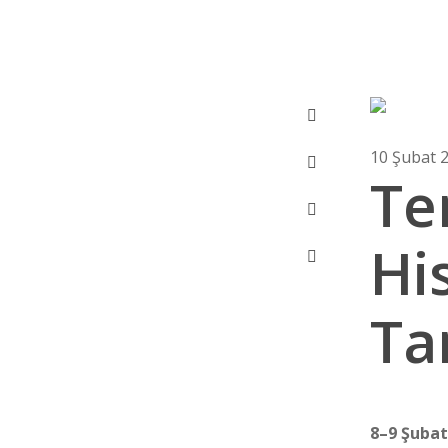
10 Şubat 
Te
Hi
Ta
8–9 Şubat