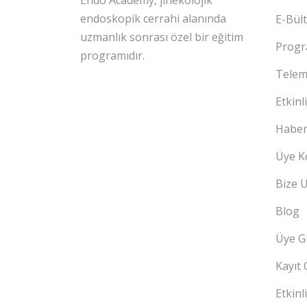
Endo Academy, jinekolojik
endoskopik cerrahi alanında
E-Bül
uzmanlık sonrası özel bir eğitim
Progr
programıdır.
Telem
Etkinl
Haber
Üye K
Bize U
Blog
Üye Gi
Kayıt 
Etkinl