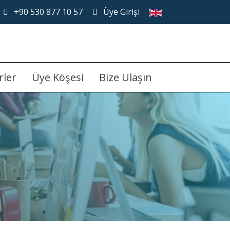
+90 530 877 10 57
Üye Girişi
(current)
rler
Üye Köşesi
Bize Ulaşın