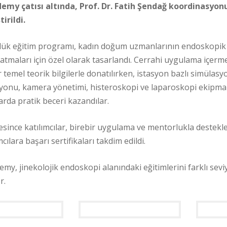
emy çatısı altında, Prof. Dr. Fatih Şendağ koordinasyon
irildi.
lük eğitim programı, kadın doğum uzmanlarının endoskopik 
 atmaları için özel olarak tasarlandı. Cerrahi uygulama içerm
ar temel teorik bilgilerle donatılırken, istasyon bazlı simülasy
yonu, kamera yönetimi, histeroskopi ve laparoskopi ekipman
arda pratik beceri kazandılar.
esince katılımcılar, birebir uygulama ve mentorlukla destek
cılara başarı sertifikaları takdim edildi.
my, jinekolojik endoskopi alanındaki eğitimlerini farklı sevi
r.