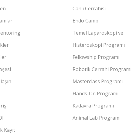
ten
Canlı Cerrahisi
amlar
Endo Camp
entoring
Temel Laparoskopi ve
ikler
Histeroskopi Programı
ler
Fellowship Programı
öşesi
Robotik Cerrahi Programı
laşın
Masterclass Programı
Hands-On Programı
rişi
Kadavra Programı
Ol
Animal Lab Programı
ik Kayıt