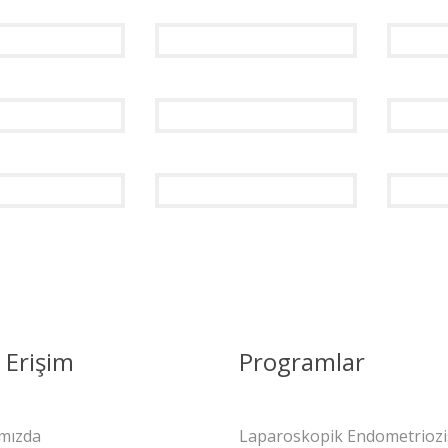
ı Erişim
Programlar
mızda
Laparoskopik Endometriozi